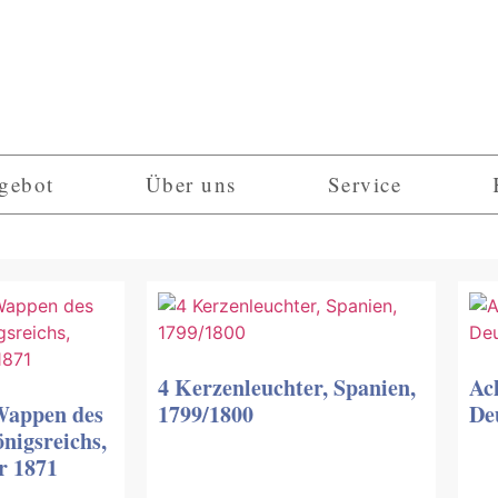
gebot
Über uns
Service
4 Kerzenleuchter, Spanien,
Ac
Wappen des
1799/1800
De
nigsreichs,
r 1871