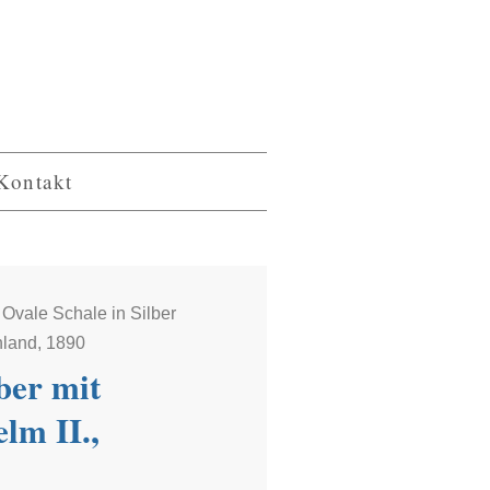
Kontakt
 Ovale Schale in Silber
hland, 1890
ber mit
m II.,