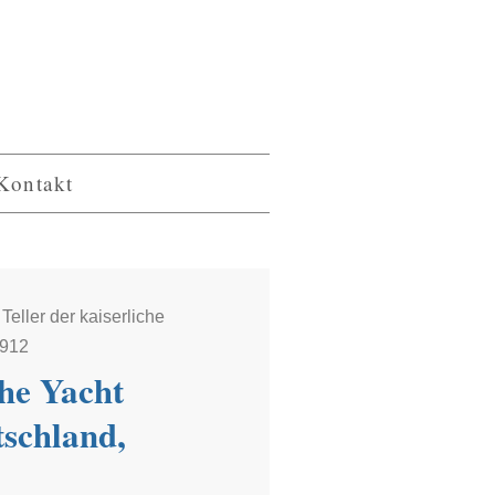
Kontakt
 Teller der kaiserliche
1912
che Yacht
tschland,