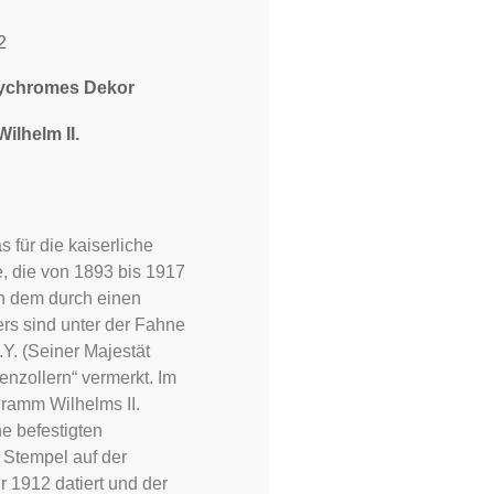
2
olychromes Dekor
ilhelm II.
s für die kaiserliche
e, die von 1893 bis 1917
An dem durch einen
rs sind unter der Fahne
.Y. (Seiner Majestät
enzollern“ vermerkt. Im
ramm Wilhelms II.
e befestigten
 Stempel auf der
r 1912 datiert und der