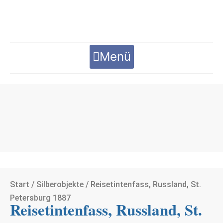
Zum
Inhalt
springen
Menü
Start
/
Silberobjekte
/ Reisetintenfass, Russland, St.
Petersburg 1887
Reisetintenfass, Russland, St.